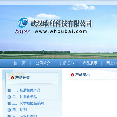
首 页
公司简介
资质证书
产品展示
网上
一 、脂肪胺类产品
二、 油脂化学品
三、 化学危险品系列
四、 助剂
五、 污水处理剂