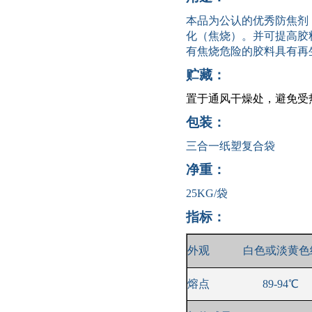
本品为公认的优秀防焦剂
化（焦烧）。并可提高胶
有焦烧危险的胶料具有再
贮藏：
置于通风干燥处，避免受
包装：
三合一纸塑复合袋
净重：
25KG/
袋
指标：
外观
白色或淡黄色
熔点
89-9
4
℃