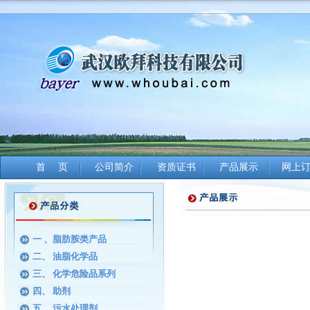
首 页
公司简介
资质证书
产品展示
网上
一 、脂肪胺类产品
二、 油脂化学品
三、 化学危险品系列
四、 助剂
五、 污水处理剂