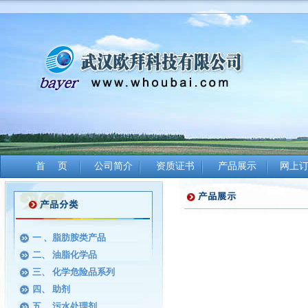
首 页
公司简介
资质证书
产品展示
网上
一 、脂肪胺类产品
二、 油脂化学品
三、 化学危险品系列
四、 助剂
五、 污水处理剂